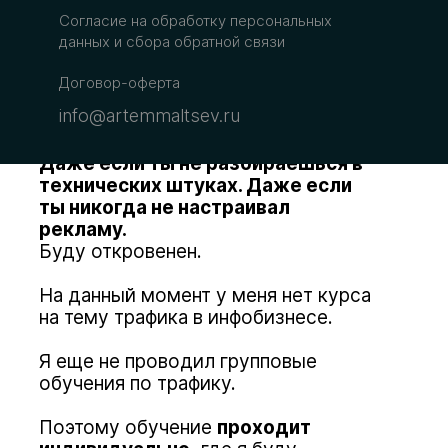
Ты сможешь
делать недорогую
Согласие на обработку персональных
рекламу
для своего проекта
данных
и сбора обратной связи
своими руками и на то, чтобы
поддерживать ее на высочайшем
Договор-оферта
уровне, у тебя будет уходить не
info@artemmaltsev.ru
более 5 минут в день!
Даже если ты не разбираешься в
технических штуках. Даже если
ты никогда не настраивал
рекламу.
Буду откровенен.
На данный момент у меня нет курса
на тему трафика в инфобизнесе.
Я еще не проводил групповые
обучения по трафику.
Поэтому обучение
проходит