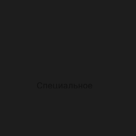
Специальное
предложение истекло,
стоимость комплекта
стала обычной и равна
16.000 рублей